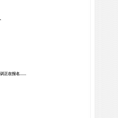
了
在报名......