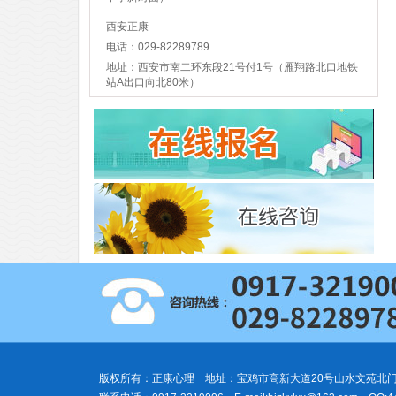
西安正康
电话：029-82289789
地址：西安市南二环东段21号付1号（雁翔路北口地铁
站A出口向北80米）
版权所有
：
正康心理 地址：宝鸡市高新大道20号山水文苑北