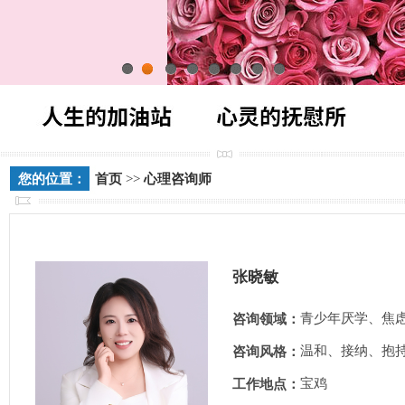
1
2
3
4
5
6
7
8
您的位置：
首页
>>
心理咨询师
张晓敏
青少年厌学、焦
咨询领域：
温和、接纳、抱
咨询风格：
宝鸡
工作地点：